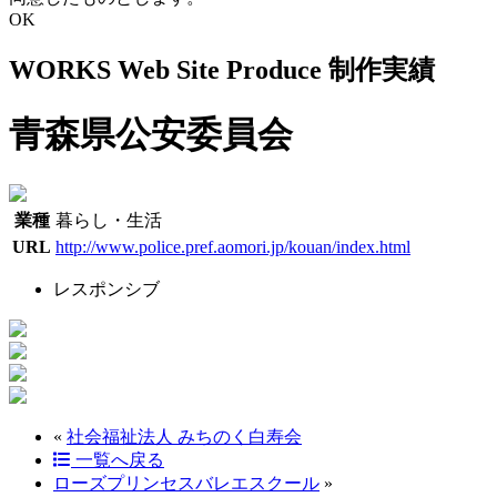
OK
WORKS
Web Site Produce
制作実績
青森県公安委員会
業種
暮らし・生活
URL
http://www.police.pref.aomori.jp/kouan/index.html
レスポンシブ
«
社会福祉法人 みちのく白寿会
一覧へ戻る
ローズプリンセスバレエスクール
»