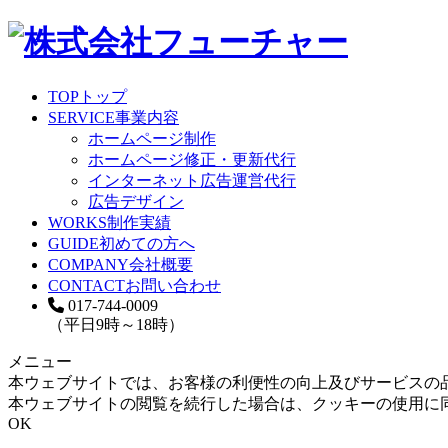
TOP
トップ
SERVICE
事業内容
ホームページ制作
ホームページ修正・更新代行
インターネット広告運営代行
広告デザイン
WORKS
制作実績
GUIDE
初めての方へ
COMPANY
会社概要
CONTACT
お問い合わせ
017-744-0009
（平日9時～18時）
メニュー
本ウェブサイトでは、お客様の利便性の向上及びサービスの
本ウェブサイトの閲覧を続行した場合は、クッキーの使用に
OK