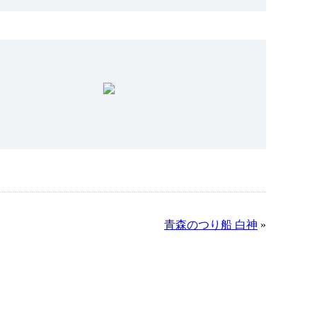
青森のつり船 白神
»