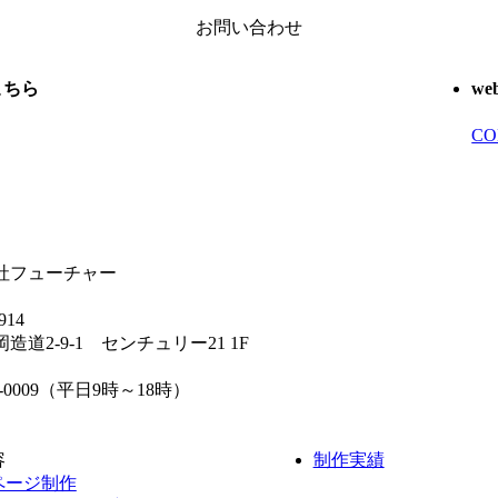
お問い合わせ
こちら
w
CO
社フューチャー
914
造道2-9-1 センチュリー21 1F
44-0009（平日9時～18時）
容
制作実績
ページ制作