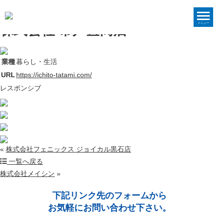
WORKS
Web Site Produce
制作実績
メニュー
株式会社 市戸畳商店
業種
暮らし・生活
URL
https://ichito-tatami.com/
レスポンシブ
«
株式会社フェニックス ジョイカル黒石店
一覧へ戻る
株式会社メイシン
»
下記リンク先のフォームから
お気軽にお問い合わせ下さい。